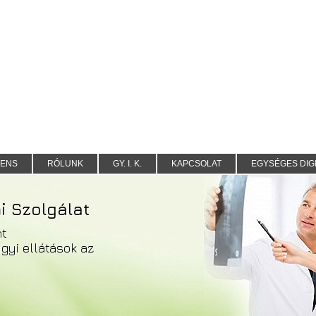
ZENS
RÓLUNK
GY. I. K.
KAPCSOLAT
EGYSÉGES DIGI
i Szolgálat
nt
yi ellátások az