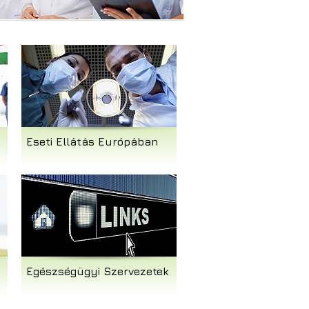
Eseti Ellátás Európában
Egészségügyi Szervezetek