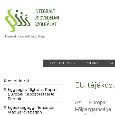
Nemzeti Kapcsolattartó Pont
FOR EU CITIZENS
RÓLUNK
GY. 
Az oldalról
EU tájékoz
Egységes Digitális Kapu-
Európai Kapcsolattartó
Pontok
Az Európai Bi
Egészségügyi Rendszer
Főigazgatósága 
Magyarországon