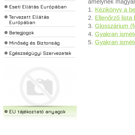
amelynek magyar fo
Eseti Ellátás Európában
1.
Kézikönyv a be
Tervezett Ellátás
2.
Ellenőrző list
Európában
3.
Glosszárium (
Betegjogok
4.
Gyakran isméte
5.
Gyakran isméte
Minőség és Biztonság
Egészségügyi Szervezetek
EU tájékoztató anyagok